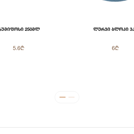
Რუმიფოსი 250მლ
Ლურჯი Ბლოკი 3
5.6₾
6₾