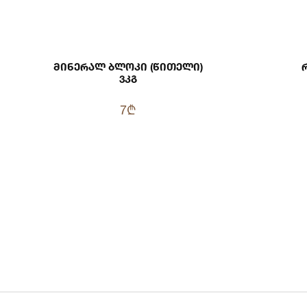
Მინერალ Ბლოკი (წითელი)
3კგ
7₾