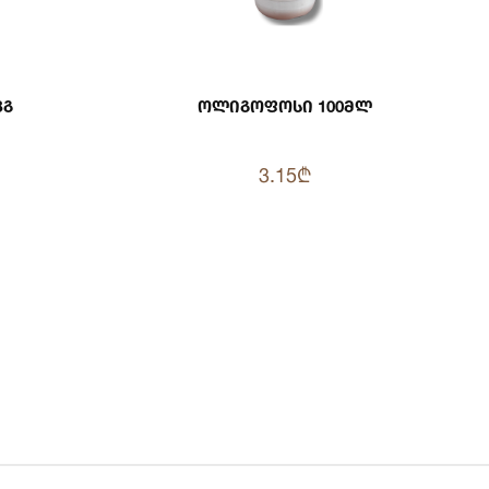
კგ
Ოლიგოფოსი 100მლ
3.15₾