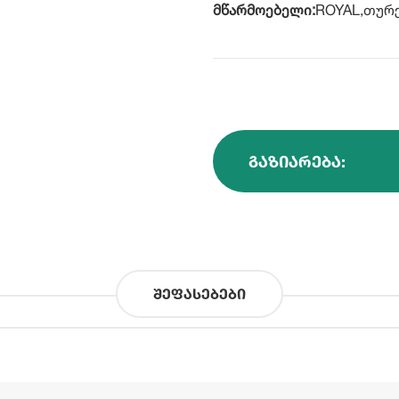
მწარმოებელი:
ROYAL,თურ
ᲒᲐᲖᲘᲐᲠᲔᲑᲐ:
შეფასებები