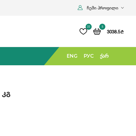
ჩემი პროფილი
22
5
3038.5
b
ENG
РУС
Ქარ
 Კგ