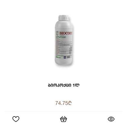
Ბიოკოქცი 1ლ
74.75₾