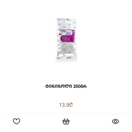
Ტინიზოლი 250გრ
13.9₾