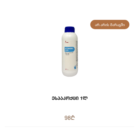
ᲐᲠ ᲐᲠᲘᲡ ᲛᲐᲠᲐᲒᲨᲘ
Ესპაკოქცი 1ლ
98₾