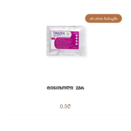
ᲐᲠ ᲐᲠᲘᲡ ᲛᲐᲠᲐᲒᲨᲘ
Ტინიზოლი 2გრ
0.5₾