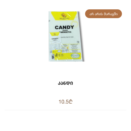
ᲐᲠ ᲐᲠᲘᲡ ᲛᲐᲠᲐᲒᲨᲘ
Კანდი
10.5₾