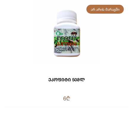
ᲐᲠ ᲐᲠᲘᲡ ᲛᲐᲠᲐᲒᲨᲘ
Ეკოფიტი 50მლ
6₾