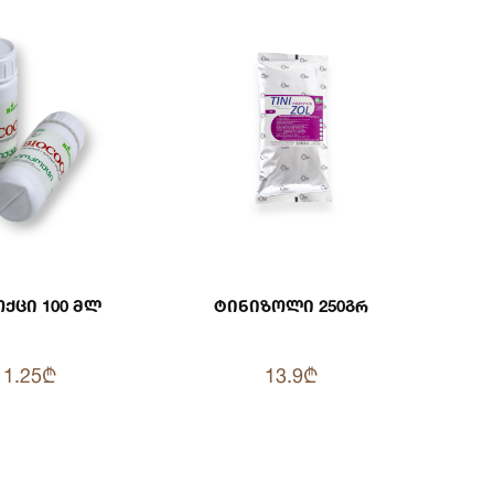
ქცი 100 Მლ
Ტინიზოლი 250გრ
11.25₾
13.9₾