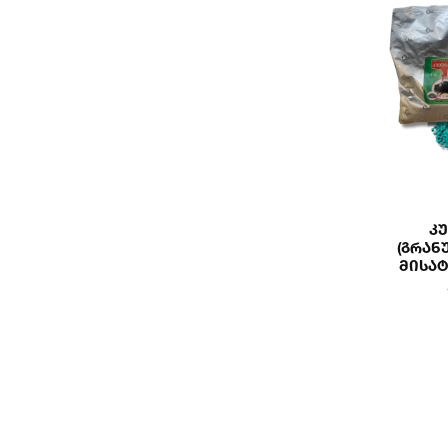
Კ
(გრა
Მისატ