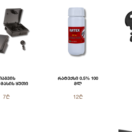
Თაგვის
Რატექსი 0.5% 100
მასის Ყუთი
Მლ
7₾
12₾