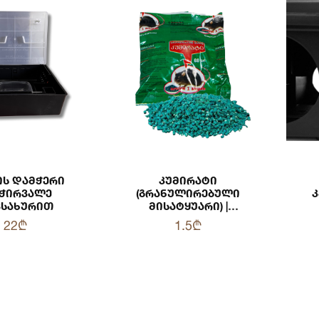
ჭერი
Კუმირატი
მჭირვალე
(გრანულირებული
Კ
ვსახურით
Მისატყუარი) |
60გრ
22₾
1.5₾