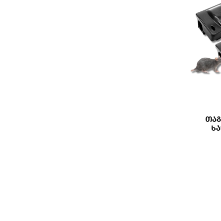
Თაგ
Ხ