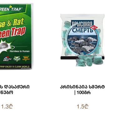
ს Დასაჭერი
Კრისინაია Სმერტ
Წებო
| 100გრ
1.3₾
1.5₾