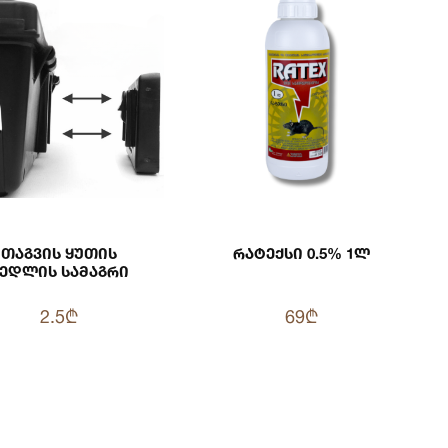
Თაგვის Ყუთის
Რატექსი 0.5% 1ლ
ედლის Სამაგრი
2.5₾
69₾