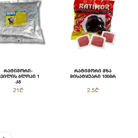
Რატიმორი-
Რატიმორი Მზა
Ცვილის Ბლოკი 1
Მისატყუარი 100გრ
Კგ
21₾
2.5₾
›