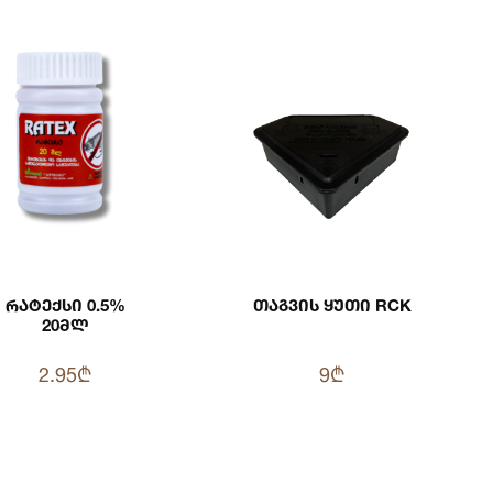
Რატექსი 0.5%
Თაგვის Ყუთი RCK
20მლ
2.95₾
9₾