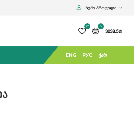
ჩემი პროფილი
22
5
3038.5
b
ENG
РУС
Ქარ
ია