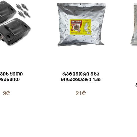
ვის Ყუთი
Რატიმორი Მზა
აფანგით
Მისატყუარი 1კგ
9₾
21₾