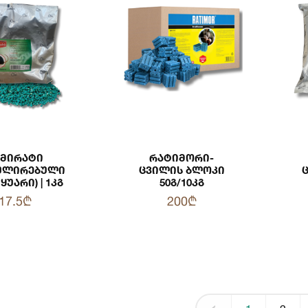
უმირატი
Რატიმორი-
ნულირებული
Ცვილის Ბლოკი
ყუარი) | 1კგ
50გ/10კგ
17.5₾
200₾
‹