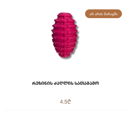
ᲐᲠ ᲐᲠᲘᲡ ᲛᲐᲠᲐᲒᲨᲘ
Რეზინის Ძაღლის Სათამაშო
4.5₾