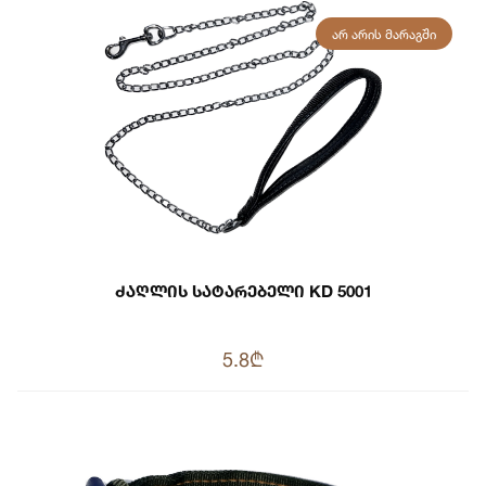
ᲐᲠ ᲐᲠᲘᲡ ᲛᲐᲠᲐᲒᲨᲘ
Ძაღლის Სატარებელი KD 5001
5.8₾