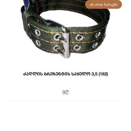
ᲐᲠ ᲐᲠᲘᲡ ᲛᲐᲠᲐᲒᲨᲘ
Ძაღლის Ბრეზენტის Საყელო 3,5 (182)
9₾