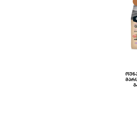
Ოუნ
Მარ
Გ
Სტერ