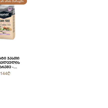
ᲐᲠ ᲐᲠᲘᲡ ᲛᲐᲠᲐᲒᲨᲘ
ატი Ჯასთი
ცვლეულის
არეშე -
ილური Კატა
144₾