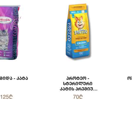
მიდა - Კატა
Პროტეო -
Ო
Სტერილური
Კატის Პრემიუმ
Საკვები Ქათმის
125₾
70₾
Ხორცით 15 Კგ