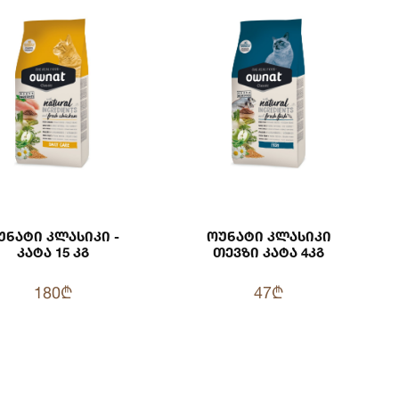
უნატი Კლასიკი -
Ოუნატი Კლასიკი
Კატა 15 Კგ
Თევზი Კატა 4კგ
180₾
47₾