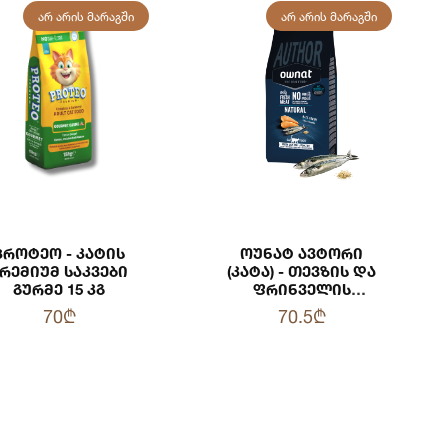
ᲐᲠ ᲐᲠᲘᲡ ᲛᲐᲠᲐᲒᲨᲘ
ᲐᲠ ᲐᲠᲘᲡ ᲛᲐᲠᲐᲒᲨᲘ
Პროტეო - Კატის
Ოუნატ Ავტორი
რემიუმ Საკვები
(კატა) - Თევზის Და
Გურმე 15 Კგ
Ფრინველის
Ნედლი Ხორცით
70₾
70.5₾
3კგ