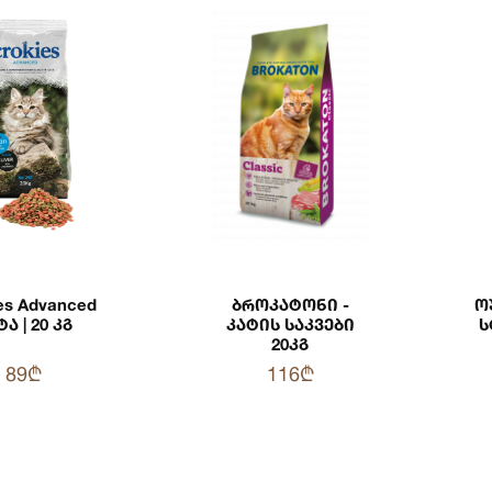
es Advanced
Ბროკატონი -
Ო
ა | 20 Კგ
Კატის Საკვები
Ს
20კგ
89₾
116₾