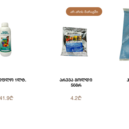
ᲐᲠ ᲐᲠᲘᲡ ᲛᲐᲠᲐᲒᲨᲘ
ოფლო 1ლტ.
Არევა Გოლდი
50გრ
41.9₾
4.2₾