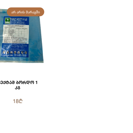
ᲐᲠ ᲐᲠᲘᲡ ᲛᲐᲠᲐᲒᲨᲘ
Ჰექტაშ Ბორდო 1
Კგ
18₾