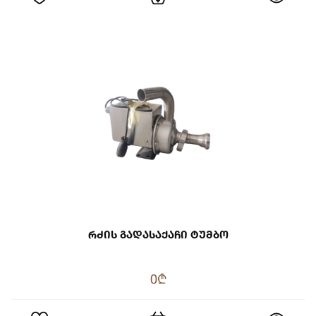
Რძის Გადასაქაჩი Ტუმბო
0₾