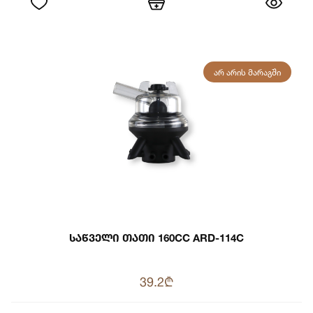
ᲐᲠ ᲐᲠᲘᲡ ᲛᲐᲠᲐᲒᲨᲘ
Საწველი Თათი 160CC ARD-114C
39.2₾