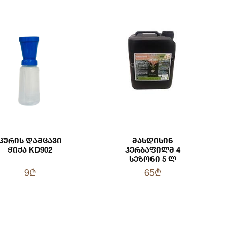
Ცურის Დამცავი
Მასდისინ
Ჭიქა KD902
Ჰერბაფილმ 4
Სეზონი 5 Ლ
9₾
65₾