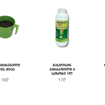
იცირებული
Მასდისინ
ის Ჭიქა
Ჰერბაფილმ 4
Სეზონი 1ლ
16₾
17₾