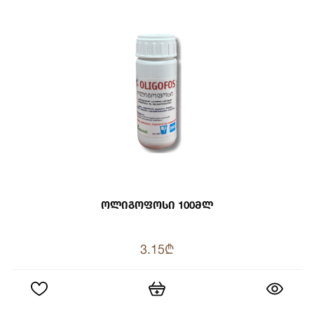
Ოლიგოფოსი 100მლ
3.15₾