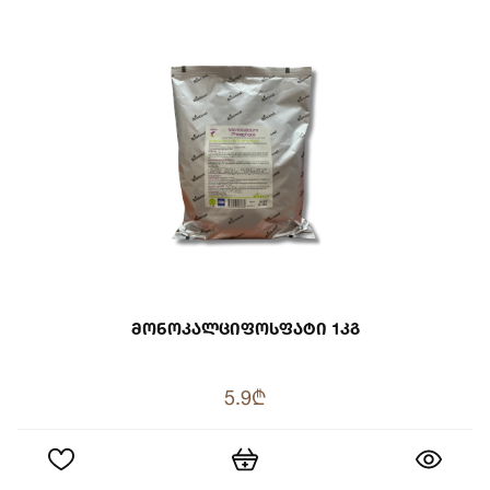
Მონოკალციფოსფატი 1კგ
5.9₾