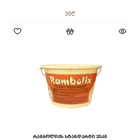
35₾
Რამბოლიქს Სტანდარტი 20კგ