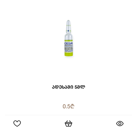
Ადესამი 5მლ
0.5₾