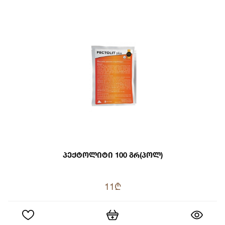
Პექტოლიტი 100 Გრ(პოლ)
11₾