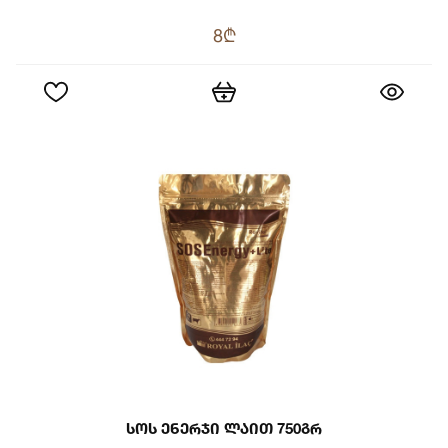
8₾
Სოს Ენერჯი Ლაით 750გრ