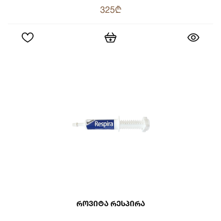
325₾
Როვიტა Რესპირა