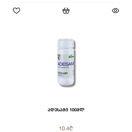
Ადესამი 100მლ
10.4₾