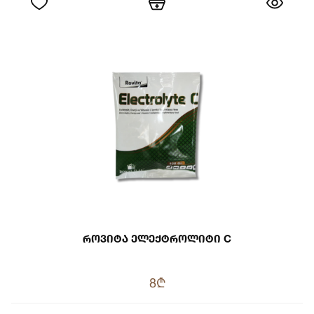
Როვიტა Ელექტროლიტი C
8₾