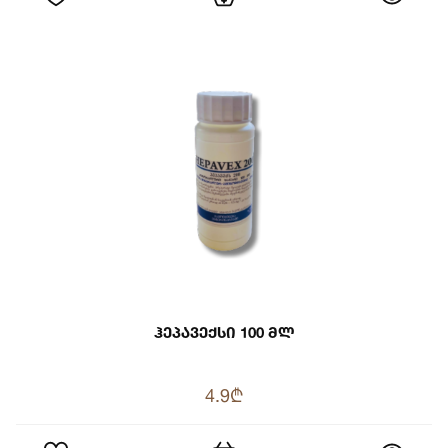
Ჰეპავექსი 100 Მლ
4.9₾