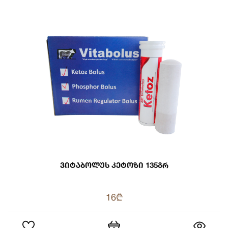
Ვიტაბოლუს Კეტოზი 135გრ
16₾