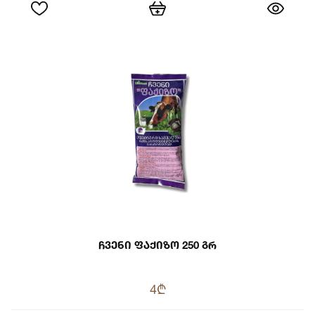
Ჩვენი Ფაქიზო 250 Გრ
4₾