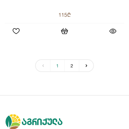
115₾
‹
›
1
2