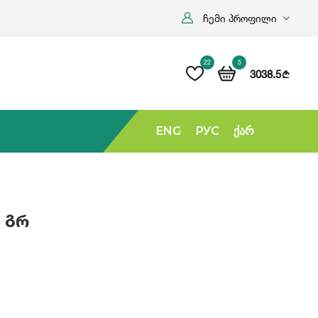
ჩემი პროფილი
22
5
3038.5
b
ENG
РУС
Ქარ
 Გრ