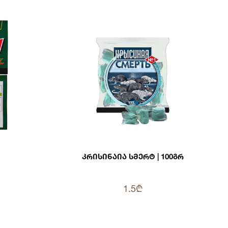
Კრისინაია Სმერტ | 100გრ
1.5₾