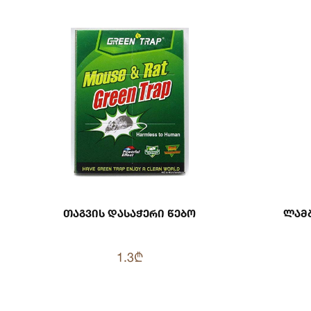
Თაგვის Დასაჭერი Წებო
Ლამბ
1.3₾