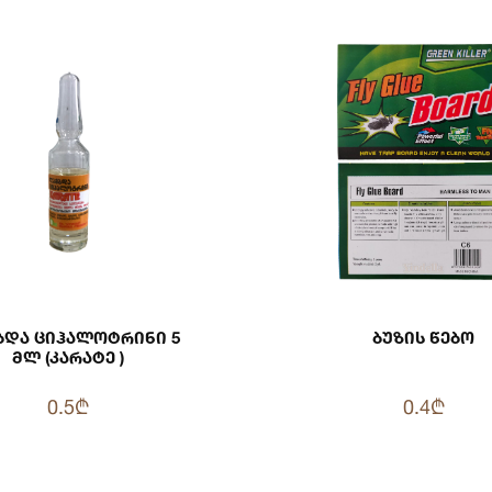
და Ციჰალოტრინი 5
Ბუზის Წებო
Მლ (კარატე )
0.5₾
0.4₾