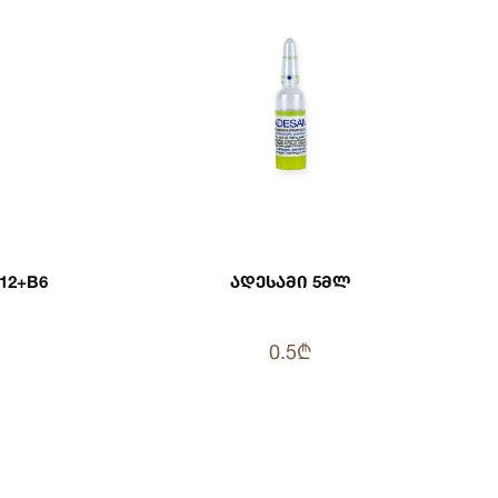
12+B6
Ადესამი 5მლ
0.5₾