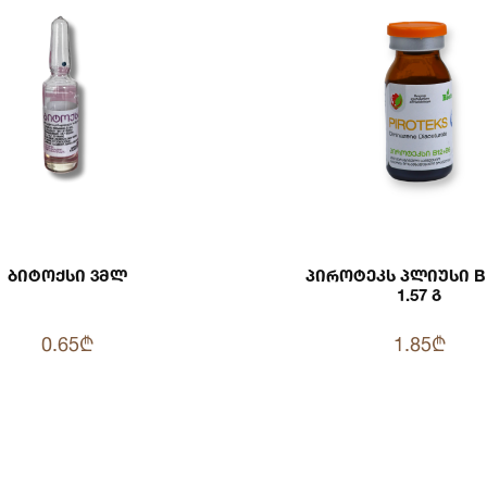
Ბიტოქსი 3მლ
Პიროტეკს Პლიუსი B
1.57 Გ
0.65₾
1.85₾