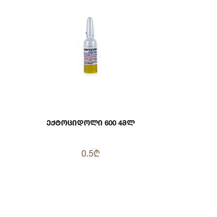
Ექტოციდოლი 600 4მლ
0.5₾