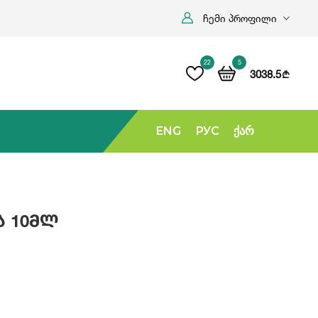
ჩემი პროფილი
22
5
3038.5
b
ENG
РУС
Ქარ
ა 10მლ