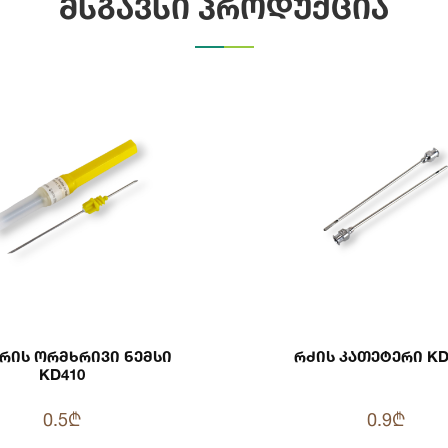
მსგავსი პროდუქცია
არის Ორმხრივი Ნემსი
Რძის Კათ
KD410
0.5₾
0.9₾