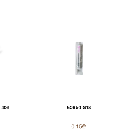
ეტერი KD 406
Ნემსი G18
0.15₾