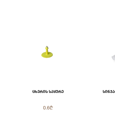
Ცხვრის Საყურე
Სინჯ
0.6₾