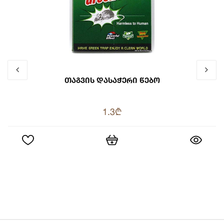
Თაგვის Დასაჭერი Წებო
1.3₾