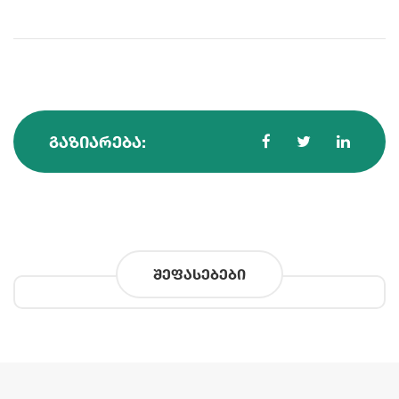
ᲒᲐᲖᲘᲐᲠᲔᲑᲐ:
შეფასებები