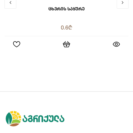
Ცხვრის Საყურე
0.6₾