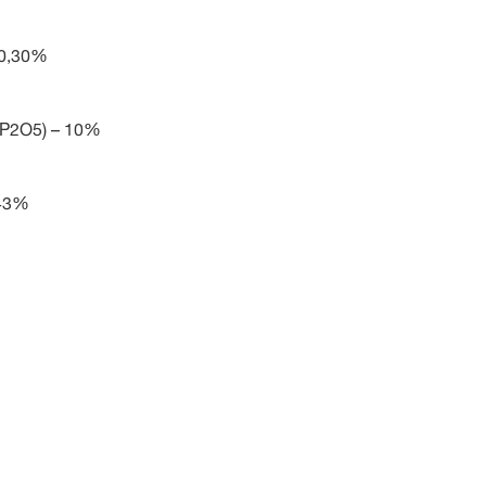
 0,30%
P2O5) – 10%
 43%