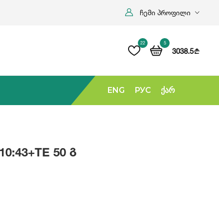
ჩემი პროფილი
22
5
3038.5
b
ENG
РУС
Ქარ
0:43+TE 50 Გ