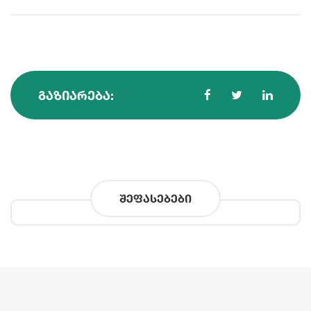
ᲒᲐᲖᲘᲐᲠᲔᲑᲐ:
შეფასებები