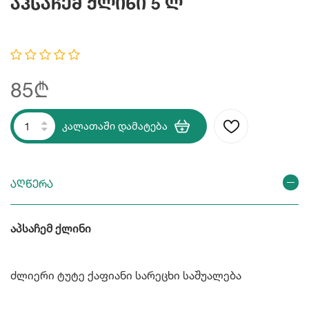
Აპსაჩემ Ქლინი 5 Ლ
85₾
კალათაში დამატება
აღწერა
აპსაჩემ ქლინი
ძლიერი ტუტე ქაფიანი სარეცხი საშუალება