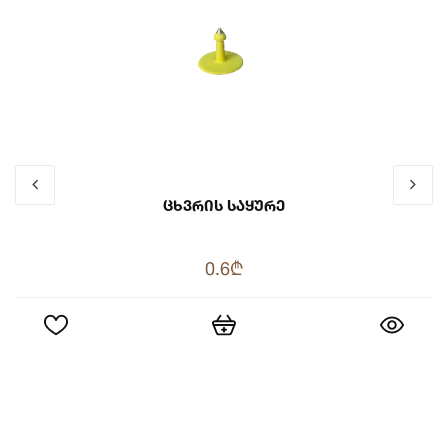
Ცხვრის Საყურე
0.6₾