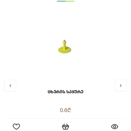
Ცხვრის Საყურე
0.6₾