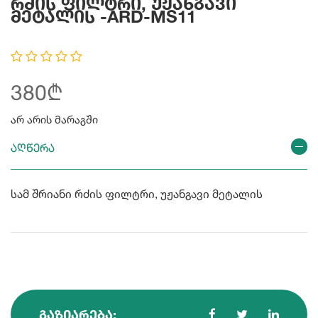
Რძის Ფილტრი, Უჟანგავი
Მეტალის -ARD-MS11
380₾
არ არის მარაგში
აღწერა
სამ შრიანი რძის ფილტრი, უჟანგავი მეტალის
ᲒᲐᲖᲘᲐᲠᲔᲑᲐ: