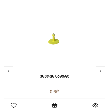
Ცხვრის Საყურე
0.6₾