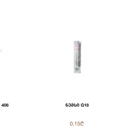
ეტერი KD 406
Ნემსი G18
0.15₾