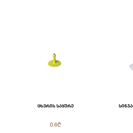
Ცხვრის Საყურე
Სინჯ
0.6₾