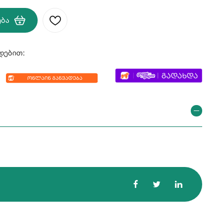
ება
დებით: