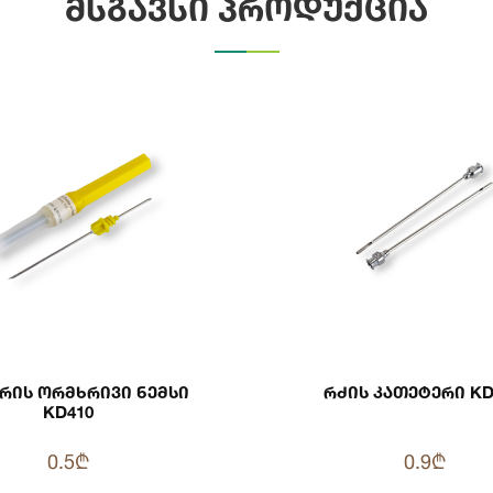
მსგავსი პროდუქცია
არის Ორმხრივი Ნემსი
Რძის Კათ
KD410
0.5₾
0.9₾