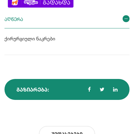
აღწერა
ქირურგიული ნაკრები
ᲒᲐᲖᲘᲐᲠᲔᲑᲐ:
შეფასებები