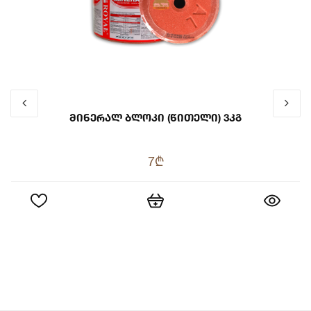
Მინერალ Ბლოკი (წითელი) 3კგ
7₾