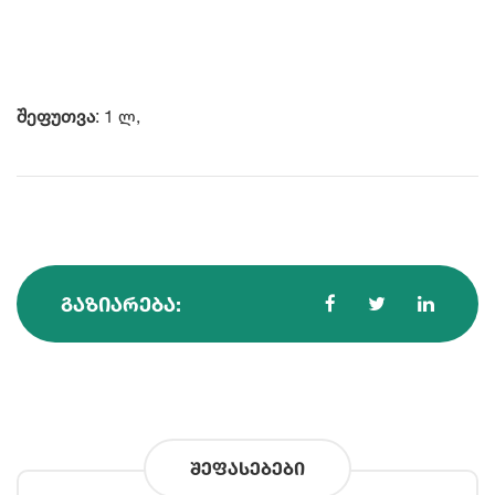
შეფუთვა
: 1 ლ,
ᲒᲐᲖᲘᲐᲠᲔᲑᲐ:
შეფასებები