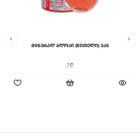
Მინერალ Ბლოკი (წითელი) 3კგ
7₾