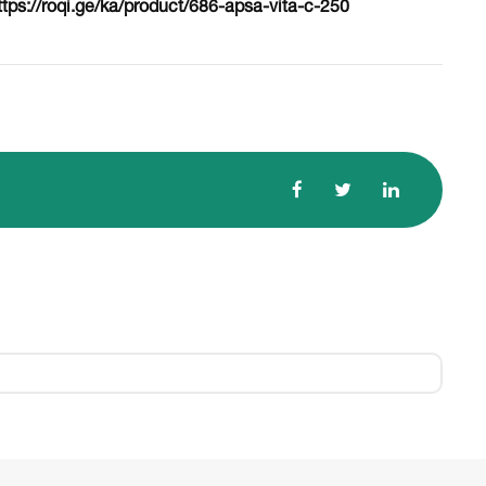
ttps://roqi.ge/ka/product/686-apsa-vita-c-250