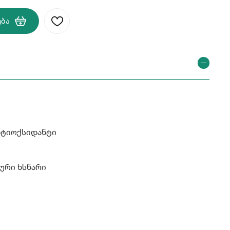
ება
ანტიოქსიდანტი
ური ხსნარი